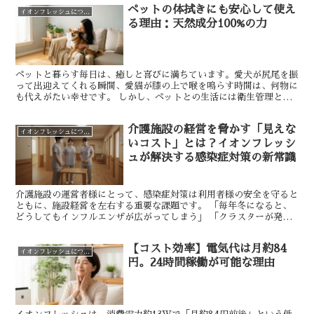
ペットの体拭きにも安心して使え
イオンフレッシュについて
る理由：天然成分100%の力
ペットと暮らす毎日は、癒しと喜びに満ちています。愛犬が尻尾を振
って出迎えてくれる瞬間、愛猫が膝の上で喉を鳴らす時間は、何物に
も代えがたい幸せです。 しかし、ペットとの生活には衛生管理とい
う大切な課題があります。散歩から帰った後の足裏、トイレ...
介護施設の経営を脅かす「見えな
イオンフレッシュについて
いコスト」とは？イオンフレッシ
ュが解決する感染症対策の新常識
介護施設の運営者様にとって、感染症対策は利用者様の安全を守ると
ともに、施設経営を左右する重要な課題です。 「毎年冬になると、
どうしてもインフルエンザが広がってしまう」 「クラスターが発生
すると、薬代や検査費用がかさんで大変」 「一度感染が起...
【コスト効率】電気代は月約84
イオンフレッシュについて
円。24時間稼働が可能な理由