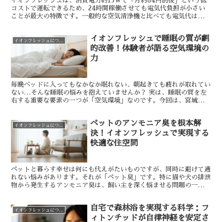
イオンフレッシュは、消費電力約13Wで「月約84円前後」という低
コストで運転できるため、24時間稼働させても電気代負担が小さい
ことが最大の特徴です。一般的な空気清浄機と比べても電気代は十分
に安く、介護施設や店舗などで「つけっぱなし運転」がし...
イオンフレッシュで睡眠の質が劇
イオンフレッシュについて
的改善！体験者が語る空気環境の
力
毎晩ベッドに入ってもなかなか眠れない、朝起きても疲れが取れてい
ない…そんな睡眠の悩みを抱えていませんか？ 実は、睡眠の質を左
右する重要な要素の一つが「空気環境」なのです。今回は、宮城県在
住の相川友美様の実体験を通じて、イオンフレッシュという...
ペットのアンモニア臭を根本解
イオンフレッシュについて
決！イオンフレッシュで実現する
快適な住空間
ペットと暮らす幸せは何にも代えがたいものですが、同時に避けて通
れない悩みがあります。それが「ペット臭」です。特に猫や犬の排泄
物から発生するアンモニア臭は、飼い主を深く悩ませる問題の一つで
す。 東京都在住のM.K様（34歳）も、長年この問題に...
自宅で森林浴を実現する科学：フ
イオンフレッシュについて
ィトンチッドが自律神経を安定さ