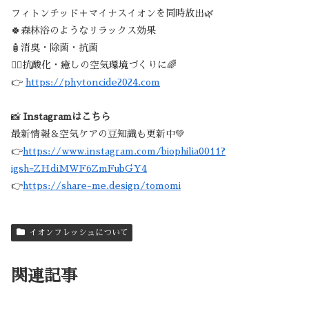
フィトンチッド＋マイナスイオンを同時放出🌿
🍀森林浴のようなリラックス効果
🧴消臭・除菌・抗菌
🧘‍♀️抗酸化・癒しの空気環境づくりに🌈
👉
https://phytoncide2024.com
📸
Instagramはこちら
最新情報＆空気ケアの豆知識も更新中💚
👉
https://www.instagram.com/biophilia0011?
igsh=ZHdiMWF6ZmFubGY4
👉
https://share-me.design/tomomi
イオンフレッシュについて
関連記事