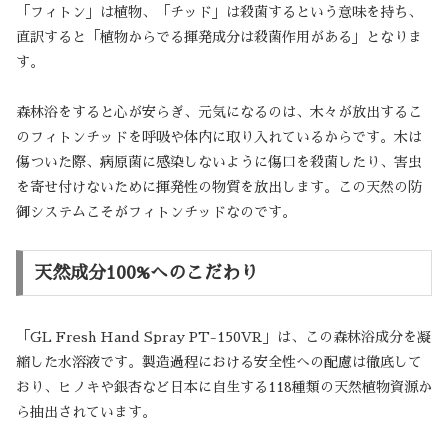
「フィトン」は植物、「チッド」は殺菌するという意味を持ち、
直訳すると「植物からでる揮発成分は殺菌作用がある」となりま
す。
森林浴をすると心が安らぎ、元気になるのは、木々が放出するこ
のフィトンチッドを呼吸や体内に取り入れているからです。木は
傷ついた際、病原菌に感染しないように傷口を殺菌したり、害虫
を寄せ付けないために揮発性の物質を放出します。この天然の防
御システムこそがフィトンチッドなのです。
天然成分100%へのこだわり
「GL Fresh Hand Spray PT-150VR」は、この森林浴成分を凝
縮した水溶液です。製造過程における安全性への配慮は徹底して
おり、ヒノキや銀杏など日本に自生する118種類の天然植物資源か
ら抽出されています。