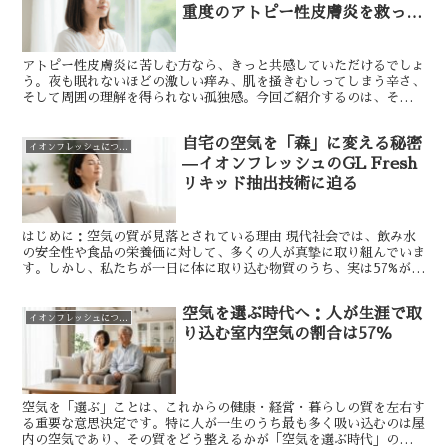
重度のアトピー性皮膚炎を救った
「空気の力」とは
アトピー性皮膚炎に苦しむ方なら、きっと共感していただけるでしょ
う。夜も眠れないほどの激しい痒み、肌を掻きむしってしまう辛さ、
そして周囲の理解を得られない孤独感。今回ご紹介するのは、そんな
絶望的な状況から劇的に回復した宮城県在住のH.S.様（...
自宅の空気を「森」に変える秘密
イオンフレッシュについて
—イオンフレッシュのGL Fresh
リキッド抽出技術に迫る
はじめに：空気の質が見落とされている理由 現代社会では、飲み水
の安全性や食品の栄養価に対して、多くの人が真摯に取り組んでいま
す。しかし、私たちが一日に体に取り込む物質のうち、実は57%が室
内空気で占められているという事実をご存知でしょうか。...
空気を選ぶ時代へ：人が生涯で取
イオンフレッシュについて
り込む室内空気の割合は57％
空気を「選ぶ」ことは、これからの健康・経営・暮らしの質を左右す
る重要な意思決定です。特に人が一生のうち最も多く吸い込むのは屋
内の空気であり、その質をどう整えるかが「空気を選ぶ時代」の核心