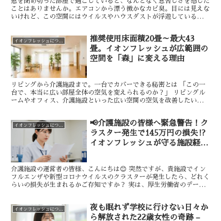
窓を閉め切った部屋で過ごしていると、なんとなく息苦しさを感じた
ことはありませんか。エアコンから漂う微かなカビ臭。目には見えな
いけれど、この空間にはウイルスやハウスダストが浮遊しているかも
しれません。 私たちは毎日、無意識に空気を吸って生きて...
推奨使用床面積20畳～最大43
イオンフレッシュについて
畳。イオンフレッシュが広範囲の
空間を「森」に変える理由
リビングから介護施設まで。一台でカバーできる秘密とは 「この一
台で、本当に広い部屋全体の空気を変えられるのか？」 リビングル
ームやオフィス、介護施設といった広い空間の空気を改善したいとお
考えの方からよくこうした質問をいただきます。空気清浄機...
📢介護施設の皆様へ緊急警告！ク
イオンフレッシュについて
ラスター発生で145万円の損失⁉️
イオンフレッシュが守る施設経営
🛡️
介護施設の運営者の皆様、こんにちは😊 突然ですが、貴施設でイン
フルエンザや新型コロナウイルスのクラスターが発生したら、どれく
らいの損失が生まれるかご存知ですか？ 実は、厚生労働省のデータ
によると、たった1週間のサービス停止で約145万円もの...
夜も眠れず学校に行けない日々か
イオンフレッシュについて
ら解放された22歳女性の奇跡 –