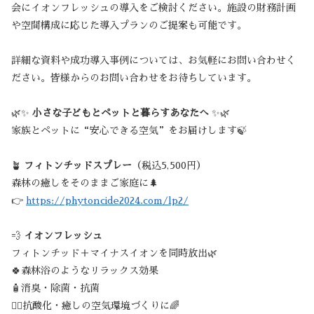
会にイオンフレッシュの導入をご検討ください。施設の財務計画
や空間構成に応じた導入プランのご提案も可能です。
詳細な資料や成功導入事例については、お気軽にお問い合わせく
ださい。皆様からのお問い合わせをお待ちしています。
🌿✨
小さな子どもとペットと暮らすあなたへ
✨🌿
家族とペットに“安心できる空気”をお届けします🍃
🪴
フィトンチッドスプレー
（税込5,500円）
森林の癒しをそのままご家庭に🌲
👉
https://phytoncide2024.com/lp2/
💨
イオンフレッシュ
フィトンチッド＋マイナスイオンを同時放出🌿
🍀森林浴のようなリラックス効果
🧴消臭・除菌・抗菌
🧘‍♀️抗酸化・癒しの空気環境づくりに🌈