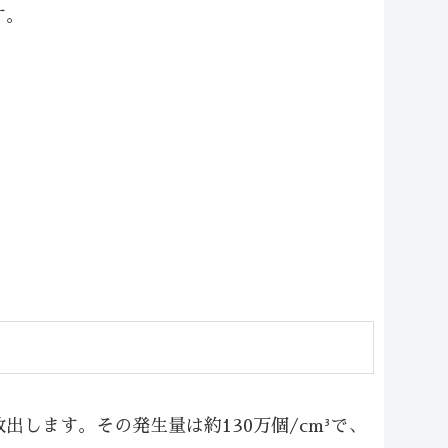
す。
します。その発生量は約130万個/cm³で、