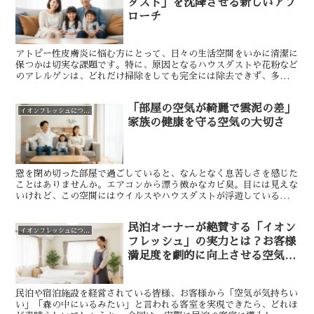
ダスト」を沈降させる新しいアプ
ローチ
アトピー性皮膚炎に悩む方にとって、日々の生活空間をいかに清潔に
保つかは切実な課題です。特に、原因となるハウスダストや花粉など
のアレルゲンは、どれだけ掃除をしても完全には除去できず、多くの
方が「なぜ症状が改善しないのか」と悩んでいらっしゃいま...
「部屋の空気が綺麗で雲泥の差」
イオンフレッシュについて
家族の健康を守る空気の大切さ
窓を閉め切った部屋で過ごしていると、なんとなく息苦しさを感じた
ことはありませんか。エアコンから漂う微かなカビ臭。目には見えな
いけれど、この空間にはウイルスやハウスダストが浮遊しているかも
しれません。 私たちは毎日、無意識に空気を吸って生きて...
民泊オーナーが絶賛する「イオン
イオンフレッシュについて
フレッシュ」の実力とは？お客様
満足度を劇的に向上させる空気環
境づくりの秘密
民泊や宿泊施設を経営されている皆様、お客様から「空気が気持ちい
い」「森の中にいるみたい」と言われる客室を実現できたら、どれほ