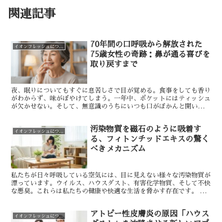
関連記事
70年間の口呼吸から解放された
イオンフレッシュについて
75歳女性の奇跡：鼻が通る喜びを
取り戻すまで
夜、眠りについてもすぐに息苦しさで目が覚める。食事をしても香り
がわからず、味がぼやけてしまう。一年中、ポケットにはティッシュ
が欠かせない。そして、無意識のうちにいつも口がぽかんと開いてい
る。 もしあなたがこの「口呼吸」という状態を、自分の体...
汚染物質を磁石のように吸着す
イオンフレッシュについて
る、フィトンチッドエキスの驚く
べきメカニズム
私たちが日々呼吸している空気には、目に見えない様々な汚染物質が
漂っています。ウイルス、ハウスダスト、有害化学物質、そして不快
な悪臭。これらは私たちの健康や快適な生活を脅かす存在です。 従
来の空気清浄機や消臭剤では、微細で広範囲に拡散するこれ...
アトピー性皮膚炎の原因「ハウス
イオンフレッシュについて