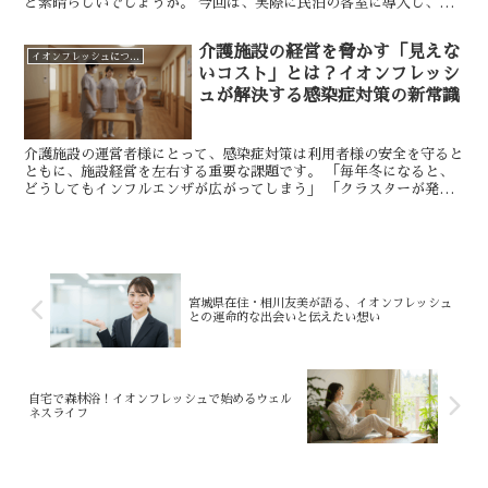
ど素晴らしいでしょうか。 今回は、実際に民泊の客室に導入し、お
客様から高い評価をいただいている「イオンフレッシュ」と...
介護施設の経営を脅かす「見えな
イオンフレッシュについて
いコスト」とは？イオンフレッシ
ュが解決する感染症対策の新常識
介護施設の運営者様にとって、感染症対策は利用者様の安全を守ると
ともに、施設経営を左右する重要な課題です。 「毎年冬になると、
どうしてもインフルエンザが広がってしまう」 「クラスターが発生
すると、薬代や検査費用がかさんで大変」 「一度感染が起...
宮城県在住・相川友美が語る、イオンフレッシュ
との運命的な出会いと伝えたい想い
自宅で森林浴！イオンフレッシュで始めるウェル
ネスライフ